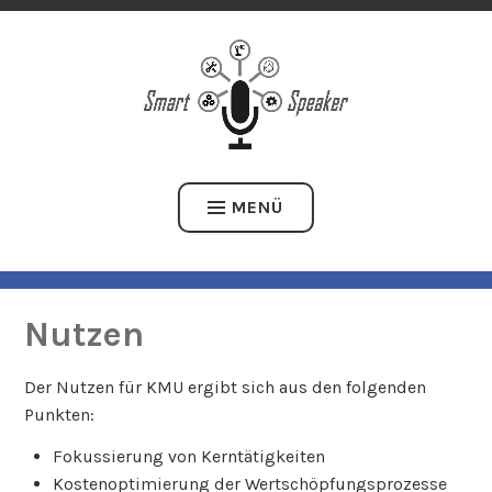
Zum
SMART SPEAKER – EINSATZ VON SPRACHASSISTENZSYSTEMEN
Inhalt
DER WERTSCHÖPFUNG VON KMU DES MASCHINEN- UND
springen
ANLAGENBAUS
MENÜ
Nutzen
Der Nutzen für KMU ergibt sich aus den folgenden
Punkten:
Fokussierung von Kerntätigkeiten
Kostenoptimierung der Wertschöpfungsprozesse